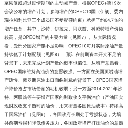
至恢复或超过疫情期间的主动减产量。根据OPEC+第19次
会议公布的增产计划，参与增产的OPEC10国（伊朗、委内
瑞拉和利比亚三个成员国不受配额约束）承担了约64.7％的
增产任务，其中，沙特、伊拉克、阿联酋、科威特增产份额
较高，是OPEC增产的主要力量（见图7）。从实际情况
看，受部分国家产能不足影响，OPEC10每月实际原油产量
持续低于计划配额（见图8），预计在前期资本开支不足的
背景下，未来完成计划产量的概率也偏低。从增产意愿看，
OPEC国家维持高油价的意愿较强。一方面在美国页岩油增
产缓慢、俄罗斯原油出口面临制裁的背景下，OPEC国家增
产降价抢占市场份额的动机较弱；另一方面2014-2021年沙
特、阿联酋等主要增产国家的财政收支平衡油价（产油国实
现财政收支平衡时的油价，用来衡量各国原油成本）持续高
于国际油价（见图9），各国政府长期处于亏损状态，为填
补前期亏损和降低债务压力，各国政府增产打压油价的意愿