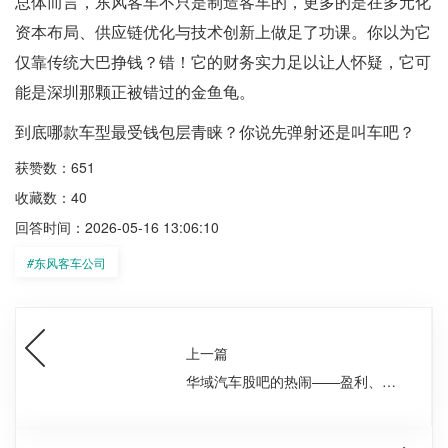
总体而言，东风客车不只是制造客车的，更多的是在多元化
资本布局、供应链优化与技术创新上做足了功课。你以为它
仅靠传统大巴挣钱？错！它的财务实力足以让人怀疑，它可
能是深圳那颗正被错过的金鱼龟。
到底哪款车型最受钱包层青睐？你说先弹射还是叫车吧？
获赞数：651
收藏数：40
回答时间：2026-05-16 13:06:10
#
东风客车公司
上一篇
华域汽车股吧的热闹——盈利、估
值与投资小兵的日常