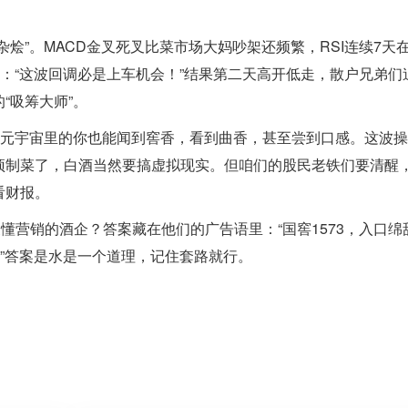
烩”。MACD金叉死叉比菜市场大妈吵架还频繁，RSI连续7天在
帖：“这波回调必是上车机会！”结果第二天高开低走，散户兄弟们
“吸筹大师”。
让元宇宙里的你也能闻到窖香，看到曲香，甚至尝到口感。这波
预制菜了，白酒当然要搞虚拟现实。但咱们的股民老铁们要清醒
看财报。
懂营销的酒企？答案藏在他们的广告语里：“国窖1573，入口绵
脏”答案是水是一个道理，记住套路就行。