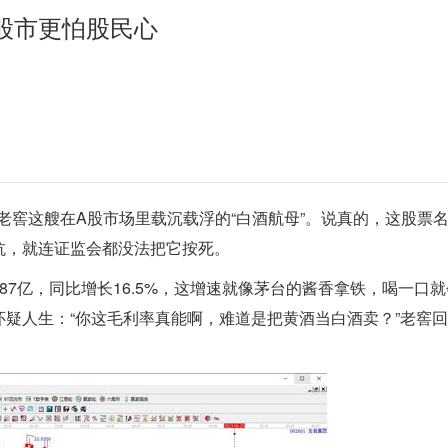
股市更怕股民心
州老窖这艘在A股市场里载沉载浮的“白酒航母”。说真的，这股票
抗，就连证监会都没法把它按死。
7亿，同比增长16.5%，这增速就像茅台的酱香拿铁，喝一口
疑人生：“你这毛利率真能啊，难道是把黄酒当白酒卖？”老窖回