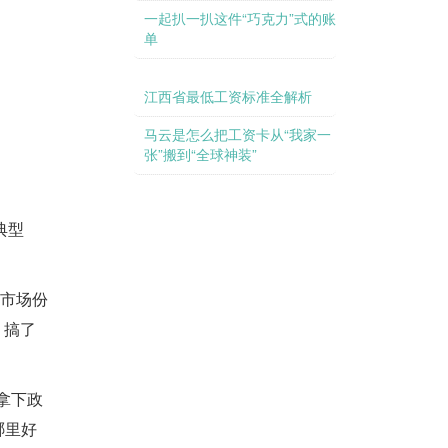
一起扒一扒这件“巧克力”式的账
单
江西省最低工资标准全解析
马云是怎么把工资卡从“我家一
张”搬到“全球神装”
典型
把市场份
，搞了
拿下政
哪里好