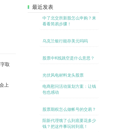
最近发表
中了北交所新股怎么申购？来
看看简易步骤！
乌克兰银行能存美元吗吗
股票中K线跳空是什么意思？
名字取
光伏风电材料龙头股票
就会上
电商慰问活动策划方案：让钱
包也感动
股票期权怎么做帐号的交易？
阳新代理饿了么到底要花多少
钱？把这件事玩转到底！
信托利益到底是多高？让我们