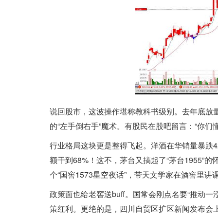
说回股市，这波操作堪称教科书级别。去年底放
的“左手倒右手”魔术。有股民在股吧留言：“你们
行业格局这块更是整得飞起。洋酒在华销量暴跌4
额干到68%！这不，茅台又搞起了“茅台1955
个“国窖1573星空夜话”，带天文学家在酒窖里
政策面也给老窖送buff。国常会刚点名要“推动
策红利。更绝的是，四川自贸区扩区新闻发布会上