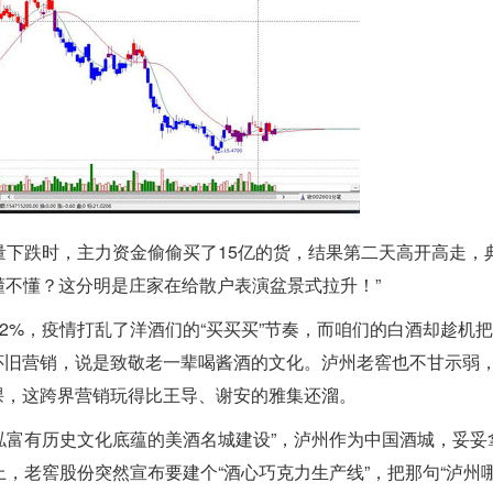
量下跌时，主力资金偷偷买了15亿的货，结果第二天高开高走，
懂不懂？这分明是庄家在给散户表演盆景式拉升！”
2%，疫情打乱了洋酒们的“买买买”节奏，而咱们的白酒却趁机
”的怀旧营销，说是致敬老一辈喝酱酒的文化。泸州老窖也不甘示弱
讲课，这跨界营销玩得比王导、谢安的雅集还溜。
一泓富有历史文化底蕴的美酒名城建设”，泸州作为中国酒城，妥妥
，老窖股份突然宣布要建个“酒心巧克力生产线”，把那句“泸州