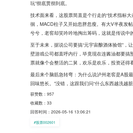
玩”彻底贯彻到底。
技术面来看，这股票简直是个行走的“技术指标大杂
徊，MACD柱子又开始忽胖忽瘦。有大V半夜发
兮兮，老窖却笑吟吟地掏出筹码，这就是传说中的
至于未来，据说公司要搞“元宇宙酿酒体验馆”，
壁游戏公司都直呼内行，毕竟现在连酱油都要搞
票就像个会整活的二舅，欢乐是欢乐，投资还得
最后来个脑筋急转弯：为什么说泸州老窖是A股最
回味悠长。”没错，这跟我们问“什么东西越洗越
获赞数：957
收藏数：33
回答时间：2026-05-16 13:06:21
#
股票002601