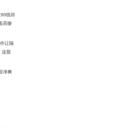
50线徘
追高惨
操作让隔
，这股
甜净爽