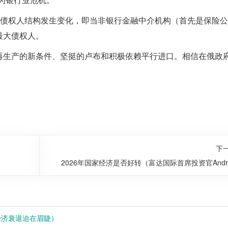
是债权人结构发生变化，即当非银行金融中介机构（首先是保险
最大债权人。
再生产的新条件、坚挺的卢布和积极依赖平行进口。相信在俄政
下
2026年国家经济是否好转（富达国际首席投资官Andr
McCaffery中国市场能提供更多分散投资 预计2026年
入有利局
经济衰退迫在眉睫）