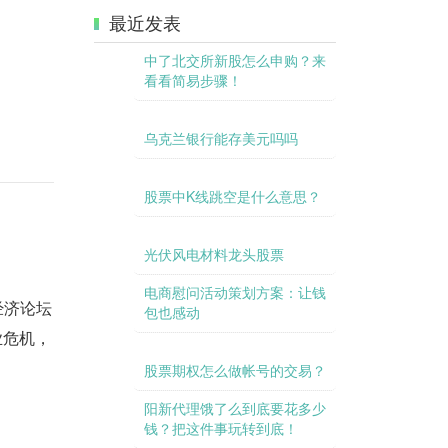
）
最近发表
中了北交所新股怎么申购？来
看看简易步骤！
乌克兰银行能存美元吗吗
股票中K线跳空是什么意思？
光伏风电材料龙头股票
电商慰问活动策划方案：让钱
经济论坛
包也感动
业危机，
股票期权怎么做帐号的交易？
阳新代理饿了么到底要花多少
钱？把这件事玩转到底！
信托利益到底是多高？让我们