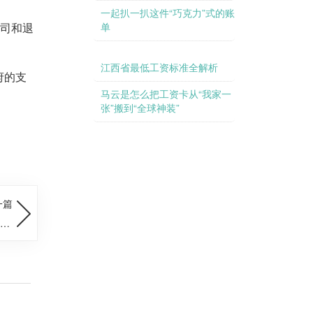
一起扒一扒这件“巧克力”式的账
公司和退
单
江西省最低工资标准全解析
府的支
马云是怎么把工资卡从“我家一
张”搬到“全球神装”
一篇
ew
后进
面）